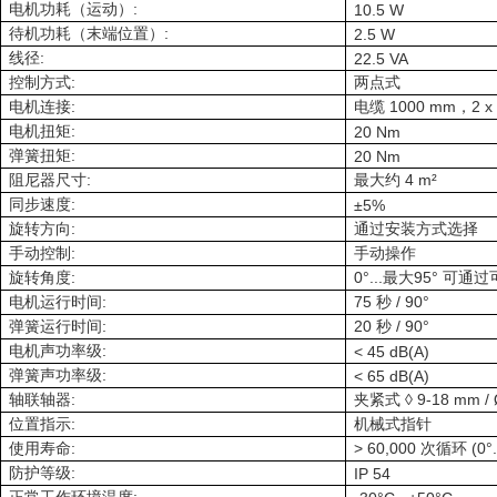
:
电机功耗（运动）
10.5 W
:
待机功耗（末端位置）
2.5 W
:
线径
22.5 VA
:
控制方式
两点式
:
1000 mm
2 x
电机连接
电缆
，
:
电机扭矩
20 Nm
:
弹簧扭矩
20 Nm
:
4 m²
阻尼器尺寸
最大约
:
同步速度
±5%
:
旋转方向
通过安装方式选择
:
手动控制
手动操作
:
0°...
95°
旋转角度
最大
可通过
:
75
/ 90°
电机运行时间
秒
:
20
/ 90°
弹簧运行时间
秒
:
电机声功率级
< 45 dB(A)
:
弹簧声功率级
< 65 dB(A)
:
◊ 9-18 mm /
轴联轴器
夹紧式
:
位置指示
机械式指针
:
> 60,000
(0°.
使用寿命
次循环
:
防护等级
IP 54