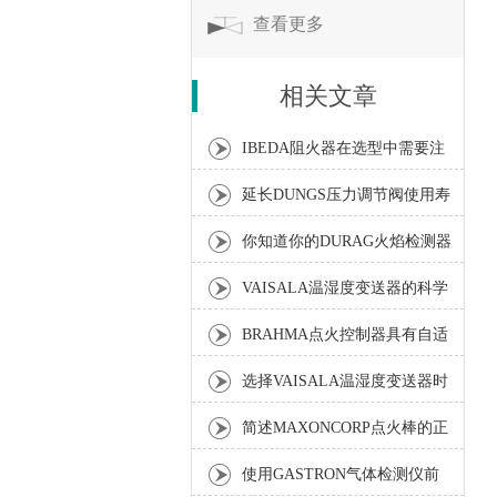
查看更多
相关文章
IBEDA阻火器在选型中需要注
意的要点
延长DUNGS压力调节阀使用寿
命的方法分享
你知道你的DURAG火焰检测器
属于哪一类型吗？
VAISALA温湿度变送器的科学
安装步骤介绍
BRAHMA点火控制器具有自适
应学习功能
选择VAISALA温湿度变送器时
需要注意以下要点
简述MAXONCORP点火棒的正
确使用方法及应注意事项
使用GASTRON气体检测仪前