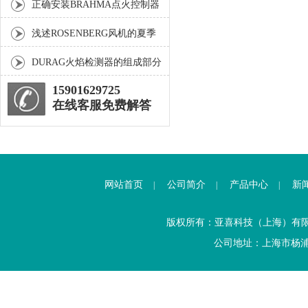
是确保运行安全的关键
正确安装BRAHMA点火控制器
确保燃料在气缸内的高效燃烧
浅述ROSENBERG风机的夏季
保养方法与产品优势
DURAG火焰检测器的组成部分
及特性
15901629725
在线客服免费解答
网站首页
公司简介
产品中心
新
|
|
|
版权所有：亚喜科技（上海）有
公司地址：上海市杨浦