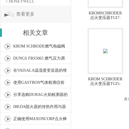
> HONEYWELL
KROMSCHRODER
查看更多
点火变压器TGI7-
25/20W
相关文章
KROM SCHRODE燃气电磁阀
的工作原理及其特点介绍
DUNGS FRS5065 燃气压力调
节阀技术解析
在VAISALA温湿度变送器的维
KROM SCHRODER
护过程中要掌握方式方法
使用GASTRON气体检测仪前
点火变压器TGI5-
15/100W
要进行响应检测
分享选购DURAG火焰检测器的
共
三个关键要素
IBEDA阻火器的传热作用与器
壁效应你了解多少？
正确使用MAXONCORP点火棒