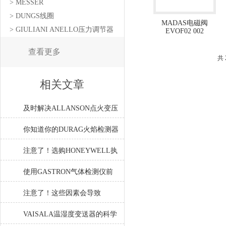
> MESSER
> DUNGS线圈
MADAS电磁阀
> GIULIANI ANELLO压力调节器
EVOF02 002
查看更多
共
相关文章
及时解决ALLANSON点火变压
器故障是保障长期安全使用的
你知道你的DURAG火焰检测器
关键
属于哪一类型吗？
注意了！选购HONEYWELL执
行器时所需要考虑的要点分享
使用GASTRON气体检测仪前
要进行响应检测
注意了！这些因素会导致
ZIEHL-ABEGG风机各主要部
VAISALA温湿度变送器的科学