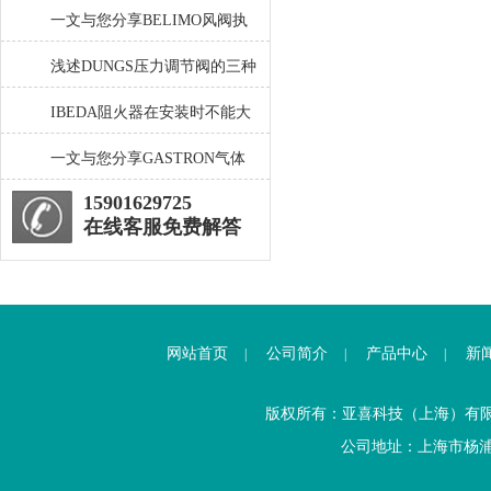
件损坏
安装步骤介绍
一文与您分享BELIMO风阀执
行器的常见故障相应解决方法
浅述DUNGS压力调节阀的三种
不同流量特性
IBEDA阻火器在安装时不能大
意
一文与您分享GASTRON气体
检测仪的各组成部件功能特点
15901629725
在线客服免费解答
网站首页
公司简介
产品中心
新
|
|
|
版权所有：亚喜科技（上海）有
公司地址：上海市杨浦