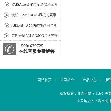
现长期稳定运行的关键保障
VAISALA温湿度变送器适应各
种高要求的工业场合
浅述ROSENBERG风机的夏季
保养方法与产品优势
IBEDA阻火器的传热作用与器
壁效应你了解多少？
定期维护ALLANSON点火变压
器是确保引擎正常运行的关键
15901629725
在线客服免费解答
网站首页
公司简介
产品中心
新
|
|
|
版权所有：亚喜科技（上海）有
公司地址：上海市杨浦