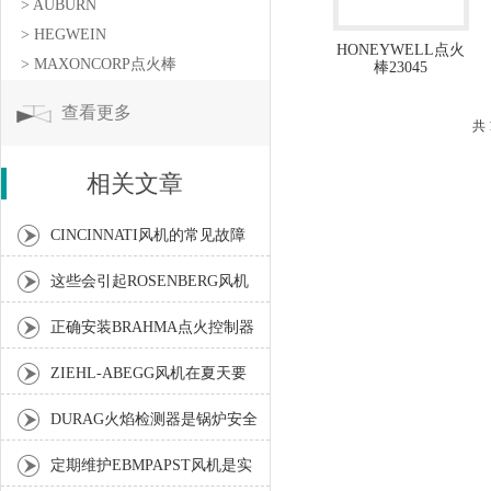
> AUBURN
> HEGWEIN
HONEYWELL点火
> MAXONCORP点火棒
棒23045
查看更多
共
相关文章
CINCINNATI风机的常见故障
相应解决方法分享
这些会引起ROSENBERG风机
温度偏高的因素您知道吗？
正确安装BRAHMA点火控制器
确保燃料在气缸内的高效燃烧
ZIEHL-ABEGG风机在夏天要
做好以下保养步骤
DURAG火焰检测器是锅炉安全
系统中重要的组成部分
定期维护EBMPAPST风机是实