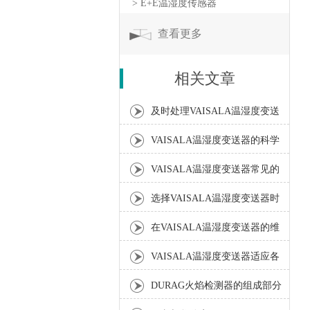
> E+E温湿度传感器
查看更多
相关文章
及时处理VAISALA温湿度变送
器典型故障有助于保障测量数
VAISALA温湿度变送器的科学
据的连续性
安装步骤介绍
VAISALA温湿度变送器常见的
故障相应解决方法分享
选择VAISALA温湿度变送器时
需要注意以下要点
在VAISALA温湿度变送器的维
护过程中要掌握方式方法
VAISALA温湿度变送器适应各
种高要求的工业场合
DURAG火焰检测器的组成部分