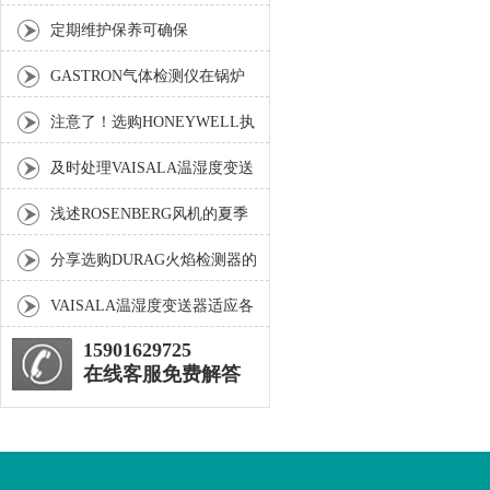
报废可通过这些方法判断
定期维护保养可确保
GASTRON气体检测仪的准确
GASTRON气体检测仪在锅炉
性
行业中的应用介绍
注意了！选购HONEYWELL执
行器时所需要考虑的要点分享
及时处理VAISALA温湿度变送
器典型故障有助于保障测量数
浅述ROSENBERG风机的夏季
据的连续性
保养方法与产品优势
分享选购DURAG火焰检测器的
三个关键要素
VAISALA温湿度变送器适应各
种高要求的工业场合
15901629725
在线客服免费解答