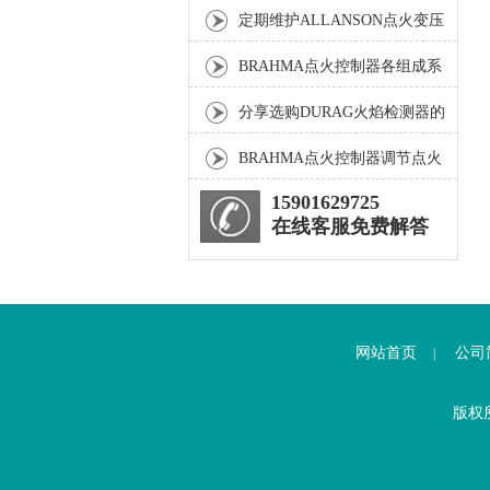
障相应解决方法分享
定期维护ALLANSON点火变压
器是确保引擎正常运行的关键
BRAHMA点火控制器各组成系
统的工作原理分享
分享选购DURAG火焰检测器的
三个关键要素
BRAHMA点火控制器调节点火
提前角的方法分享
15901629725
在线客服免费解答
网站首页
公司
|
版权