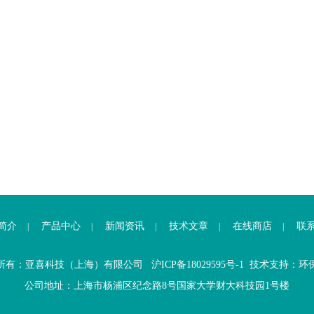
简介
产品中心
新闻资讯
技术文章
在线商店
联
|
|
|
|
|
所有：亚喜科技（上海）有限公司
沪ICP备18029595号-1
技术支持：
环
公司地址：上海市杨浦区纪念路8号国家大学财大科技园1号楼