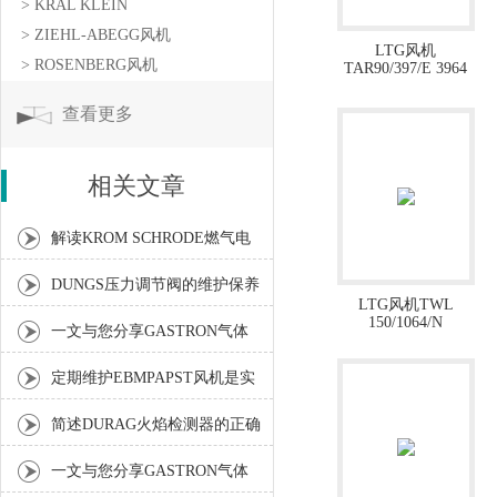
> KRAL KLEIN
> ZIEHL-ABEGG风机
LTG风机
> ROSENBERG风机
TAR90/397/E 3964
查看更多
相关文章
解读KROM SCHRODE燃气电
磁阀容易出现的问题
DUNGS压力调节阀的维护保养
LTG风机TWL
150/1064/N
方法及其重要性分享
一文与您分享GASTRON气体
检测仪的三种采样方式
定期维护EBMPAPST风机是实
现长期稳定运行的关键保障
简述DURAG火焰检测器的正确
操作方法
一文与您分享GASTRON气体