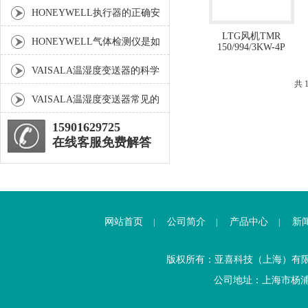
检测仪的各组成部件功能特点
HONEYWELL执行器的正确安
LTG风机TMR
装步骤分享
HONEYWELL气体检测仪是如
150/994/3KW-4P
何进行校准的
VAISALA温湿度变送器的科学
共 
安装步骤介绍
VAISALA温湿度变送器常见的
故障相应解决方法分享
15901629725
在线客服免费解答
网站首页
公司简介
产品中心
新
|
|
|
版权所有：亚喜科技（上海）有
公司地址：上海市杨浦