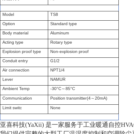
Model
TS8
Option
Standard type
Body material
Aluminum
Acting type
Rotary type
Explosion proof type
Non-explosion proof
Conduit entry
G1/2
Air connection
NPT1/4
Lever
NAMUR
Ambient Temp
-30°C
85°C
～
Communication
Position transmitter(4
20mA)
～
Limit switc
None
亚喜科技(YaXii) 是一家服务于工业暖通自控H
我们提供完整的大型工厂温湿度控制和空调除尘