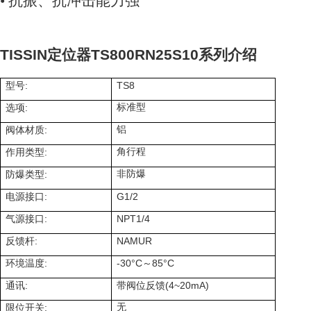
• 抗振、抗冲击能力强
TISSIN定位器TS800RN25S10
系列介绍
:
TS8
型号
:
标准型
选项
:
铝
阀体材质
:
角行程
作用类型
:
非防爆
防爆类型
:
G1/2
电源接口
:
NPT1/4
气源接口
:
NAMUR
反馈杆
:
-30°C
85°C
环境温度
～
:
(4~20mA)
通讯
带阀位反馈
:
无
限位开关