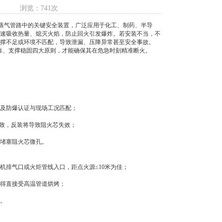
浏览：741次
蒸气管路中的关键安全装置，广泛应用于化工、制药、半导
速吸收热量、熄灭火焰，防止回火引发爆炸。若安装不当，不
撑不足或环境不匹配，导致泄漏、压降异常甚至安全事故。
靠、支撑稳固四大原则，才能确保其在危急时刻精准断火。
及防爆认证与现场工况匹配；
致，反装将导致阻火芯失效；
堵塞阻火芯微孔。
排气口或火炬管线入口，距点火源≤10米为佳；
得直接受高温管道烘烤；
。