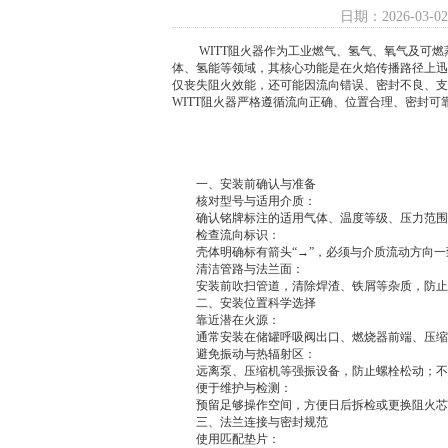
日期：2026-03-02
WITT阻火器作为工业燃气、氢气、氧气及可燃
体、氢能等领域，其核心功能是在火焰传播路径上迅
仅丧失阻火效能，还可能因流向错误、密封不良、支
WITT阻火器
严格遵循流向正确、位置合理、密封可
一、安装前确认与准备
核对型号与适用介质：
确认铭牌标注的适用气体、温度等级、压力范围
检查流向标识：
壳体明确标有箭头“→”，必须与介质流动方向一
清洁管路与法兰面：
安装前吹扫管道，清除焊渣、铁屑等杂质，防止
二、安装位置科学选择
靠近潜在火源：
通常安装在储罐呼吸阀出口、燃烧器前端、压缩机
避免振动与热辐射区：
远离泵、压缩机等强振设备，防止螺栓松动；不
便于维护与检测：
预留足够操作空间，方便日后拆检或更换阻火芯
三、法兰连接与密封规范
使用匹配垫片：