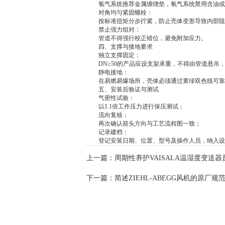
氢气系统推荐金属缠绕垫，氧气系统禁用含油或有
对角均匀紧固螺栓：
按标准扭矩分步拧紧，防止壳体变形导致内部阻
禁止强力组对：
管道不得强行校正错位，避免附加应力。
四、支撑与接地要求
独立支撑固定：
DN≥50的产品应设支架承重，不得由管道悬吊
静电接地：
在易燃易爆场所，壳体必须通过黄绿双色线可靠
五、安装后验证与测试
气密性试验：
以1.1倍工作压力进行保压测试；
流向复核：
再次确认箭头方向与工艺流程图一致；
记录建档：
登记安装日期、位置、型号及操作人员，纳入设
上一篇：
周期性养护VAISALA温湿度变送
下一篇：
简述ZIEHL-ABEGG风机的原厂规