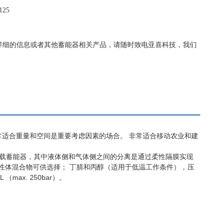
25
F1125更详细的信息或者其他蓄能器相关产品，请随时致电亚喜科技，我们
常适合重量和空间是重要考虑因素的场合。
非常适合移动农业和建
载蓄能器，其中液体侧和气体侧之间的分离是通过柔性隔膜实现
性体混合物可供选择； 丁腈和丙醇（适用于低温工作条件），压
5L
max. 250bar
（
）。