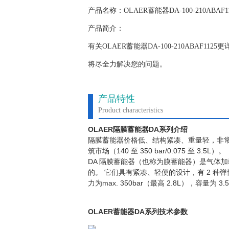
产品名称：OLAER蓄能器DA-100-210ABAF11
产品简介：
有关OLAER蓄能器DA-100-210ABA
将尽全力解决您的问题。
产品特性
Product characteristics
OLAER
DA
隔膜蓄能器
系列介绍
隔膜蓄能器价格低、结构紧凑、重量轻，非
140
350 bar/0.075
3.5L
筑市场（
至
至
）。
DA
隔膜蓄能器（也称为膜蓄能器）是气体加
2
的。 它们具有紧凑、轻便的设计，有
种弹
max. 350bar
2.8L
3.
力为
（最高
），容量为
OLAER
DA
蓄能器
系列技术参数