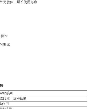
主外壳腔体，延长使用寿命
中操作
确的调试
数
SVI2
系列
SD
-
版本
标准诊断
单作用