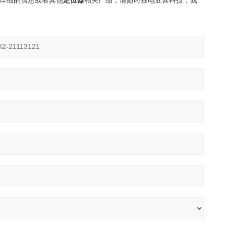
详细的信息或者其他
定位器
相关产品，请随时致电亚喜科技
，我