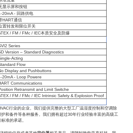
标准流量
无显示屏和按钮
4-20mA -
回路供电
HART
带
通信
位置转发和限位开关
ATEX / FM / FMc / IEC
本质安全及防爆
SVI2 Series
SD Version – Standard Diagnostics
Single-Acting
Standard Flow
No Display and Pushbuttons
4-20mA - Loop Powere
HART Communications
Position Retransmit and Limit Switche
ATEX / FM / FMc / IEC Intrinsic Safety & Explosion Proof
HVAC
行业的企业。我们提供完整的大型工厂温湿度控制和空调除
30
维护和备件等各种服务。我们拥有超过
年行业经验丰富的高级工
量标准的承诺。