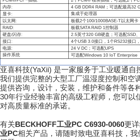
PCIe®/PCI™
:
2
PCIe®
2
PC
插槽
个
模块插槽；可选配
个
:
4 GB DDR4 RAM
32 
内存
；可选配最高
:
集成于处理器
显卡
:
2
100/1000BASE-T
以太网
板载
个
以太网卡
RAID:
SATA RAID 1
板载
控制器
/
:
2.5
320 GB
SSD
硬盘
闪存
英寸
硬盘；可选配
:
4
USB 3.0
1
RS232
接口
个
接口，
个
接口
:
24 V DC
UPS
电源
；可选配
操作系统
Windows 10 IoT Enterprise
可选配
亚喜科技
(YaXii)
是一家服务于工业暖通自
我们提供完整的大型工厂温湿度控制和空
提供咨询，设计，安装，维护和备件等各
30
年行业经验丰富的高级工程师，您可以
对高质量标准的承诺。
有关
BECKHOFF工业PC C6930-0060
更详
业PC
相关产品，请随时致电亚喜科技
，我