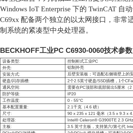
Windows IoT Enterprise 下的 Twin
C69xx 配备两个独立的以太网接口，非常适合用
制系统的紧凑型中央处理器。
BECKHOFF工业PC C6930-0060
技术参数
:
PC
设备类型
控制柜式工业
:
铝制外壳
外壳
:
后壁安装板；可选配右侧墙壁上的
安装方式
/
:
2
2.5
/SSD
1
CFa
硬盘
闪存插槽
个
英寸硬盘
插槽，
个
:
PC
5
2
通风空间
需要在
顶部和底部留出
厘米（
:
IP20
防护等级
:
0 - 55°C
工作温度
:
2.1
4.6
基本配置重量
千克（
磅）
:
90 x 235 x 121
3.5 x 9.3 x 
尺寸
毫米（
:
Intel® Celeron® G3900TE 2.3 GH
处理器
:
3.5
/
Int
主板
英寸主板，支持第六
第七代