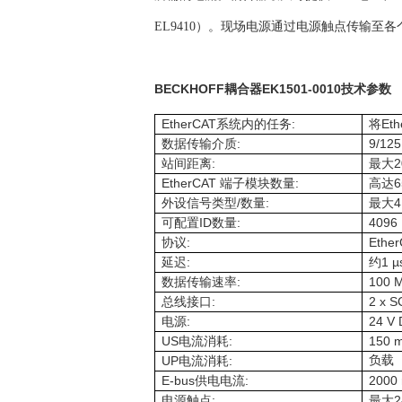
EL9410）。现场电源通过电源触点传输至各个 
BECKHOFF
EK1501-0010
耦合器
技术参数
EtherCAT
:
Eth
系统内的任务
将
:
9/12
数据传输介质
:
2
站间距离
最大
EtherCAT
:
6
端子模块数量
高达
/
:
4
外设信号类型
数量
最大
ID
:
4096
可配置
数量
:
Ethe
协议
:
1 µ
延迟
约
:
100 M
数据传输速率
:
2 x S
总线接口
:
24 V 
电源
US
:
150 m
电流消耗
UP
:
负载
电流消耗
E-bus
:
2000
供电电流
:
2
电源触点
最大