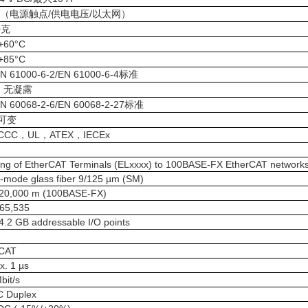
/
/
（电源触点
供电电压
以太网）
0
克
 +60°C
 +85°C
N 61000-6-2/EN 61000-6-4
标准
，无凝露
N 60068-2-6/EN 60068-2-27
标准
可变
CCC
UL
ATEX
IECEx
，
，
，
ing of EtherCAT Terminals (ELxxxx) to 100BASE-FX EtherCAT networks, w
e-mode glass fiber 9/125 µm (SM)
20,000 m (100BASE-FX)
 65,535
4.2 GB addressable I/O points
rCAT
x. 1 µs
bit/s
C Duplex