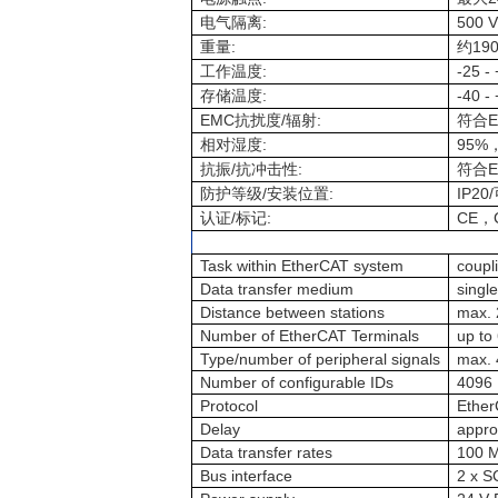
:
500 V
电气隔离
:
19
重量
约
:
-25 -
工作温度
:
-40 -
存储温度
EMC
/
:
E
抗扰度
辐射
符合
:
95%
相对湿度
/
:
E
抗振
抗冲击性
符合
/
:
IP20/
防护等级
安装位置
/
:
CE
认证
标记
，
Task within EtherCAT system
coupl
Data transfer medium
singl
Distance between stations
max. 
Number of EtherCAT Terminals
up to
Type/number of peripheral signals
max. 
Number of configurable IDs
4096
Protocol
Ethe
Delay
appro
Data transfer rates
100 M
Bus interface
2 x S