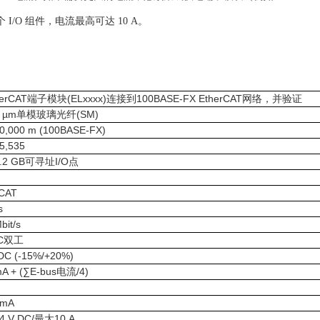
I/O 组件，电流最高可达 10 A。
erCAT
(ELxxxx)
100BASE-FX EtherCAT
端子模块
连接到
网络，并验证
5 µm
(SM)
单模玻璃光纤
0,000 m (100BASE-FX)
5,535
.2 GB
I/O
可寻址
点
rCAT
s
bit/s
C
双工
DC (-15%/+20%)
A + (∑E-bus
/4)
电流
 mA
4 V DC/
10 A
最大