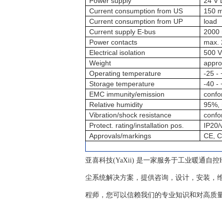
Power supply
24 V 
Current consumption from US
150 m
Current consumption from UP
load
Current supply E-bus
2000
Power contacts
max. 
Electrical isolation
500 V
Weight
appro
Operating temperature
-25 -
Storage temperature
-40 -
EMC immunity/emission
confo
Relative humidity
95%, 
Vibration/shock resistance
confo
Protect. rating/installation pos.
IP20/
Approvals/markings
CE, C
亚喜科技(YaXii) 是一家服务于工业暖通
尘系统解决方案，提供咨询，设计，安装，维
程师，您可以信赖我们的专业知识和对高质