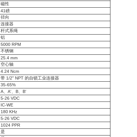
磁性
41
磅
径向
连接器
杆式系绳
铝
5000 RPM
不锈钢
25.4 mm
空心轴
4.24 Ncm
1/2" NPT
带
的自锁工业连接器
35-65%
A
A'
B
B'
、
、
、
5-26 VDC
IC-WE
180 KHz
5-26 VDC
1024 PPR
是