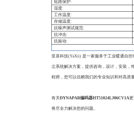
:
短路保护
:
湿度
:
工作温度
:
存储温度
:
抗噪声测试规范
:
抗冲击
:
抗振动
亚喜科技(YaXii) 是一家服务于工业暖通
尘系统解决方案，提供咨询，设计，安装，维
程师，您可以信赖我们的专业知识和对高质
有关
DYNAPAR编码器HT51024LJ06CV1A
更
将尽全力解决您的问题。