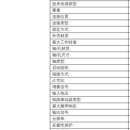
:
技术传感类型
:
重量
:
连接位置
:
连接类型
:
固定方式
:
外壳材质
:
最大工作转速
/
:
轴
孔材质
/
:
轴
孔尺寸
:
轴类型
:
启动扭矩
:
端接方式
:
占空比
:
增量信号
:
输入电压
:
线路驱动器类型
:
最大频率响应
:
输出信号
:
分辨率
:
反极性保护