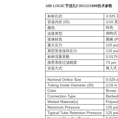
AIR LOGIC节流孔F2815251B80技术参数
:
0.025
标称孔径
(ID):
1/16
管道内径
英
:
棕色
颜色
:
倒钩式
连接类型
:
(P
接液材质
聚砜
:
125 psi
最大压力
:
125 psi
典型管道保持压力
:
0.0179
标称流量系数
:
73 µm
推荐系统过滤精度
:
推入式
安装方式
Nominal Orifice Size
0.025 i
Tubing Inside Diameter (ID)
1/16 in
Color
Brown
Connection Type
Barbed
Wetted Material(s)
Polysu
Maximum Pressure
125 psi
Typical Tube Retention Pressure
125 psi