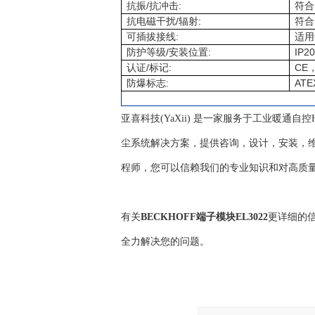
/
:
抗振
抗冲击
符合
/
:
抗电磁干扰
辐射
符合
:
可插拔接线
适用
/
:
IP20
防护等级
安装位置
/
:
CE
认证
标记
:
ATE
防爆标志
亚喜科技(YaXii) 是一家服务于工业暖通
尘系统解决方案，提供咨询，设计，安装，维
程师，您可以信赖我们的专业知识和对高质
有关
BECKHOFF端子模块EL3022
更详细的
全力解决您的问题。