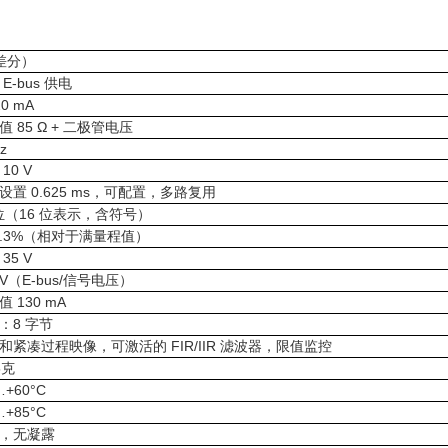
差分）
E-bus
供电
0 mA
85 Ω +
值
二极管电压
z
10 V
0.625 ms
设置
，可配置，多路复用
16
位（
位表示，含符号）
0.3%
（相对于满量程值）
35 V
 V
E-bus/
（
信号电压）
130 mA
值
8
：
字节
FIR/IIR
和紧凑过程映像，可激活的
滤波器，限值监控
5
克
…+60°C
…+85°C
，无凝露