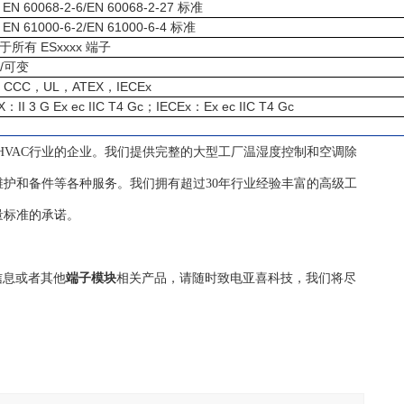
EN 60068-2-6/EN 60068-2-27
标准
EN 61000-6-2/EN 61000-6-4
标准
ESxxxx
于所有
端子
/
可变
CCC
UL
ATEX
IECEx
，
，
，
，
X
II 3 G Ex ec IIC T4 Gc
IECEx
Ex ec IIC T4 Gc
：
；
：
自控HVAC行业的企业。我们提供完整的大型工厂温湿度控制和空调除
护和备件等各种服务。我们拥有超过30年行业经验丰富的高级工
量标准的承诺。
信息或者其他
端子模块
相关产品，请随时致电亚喜科技，我们将尽