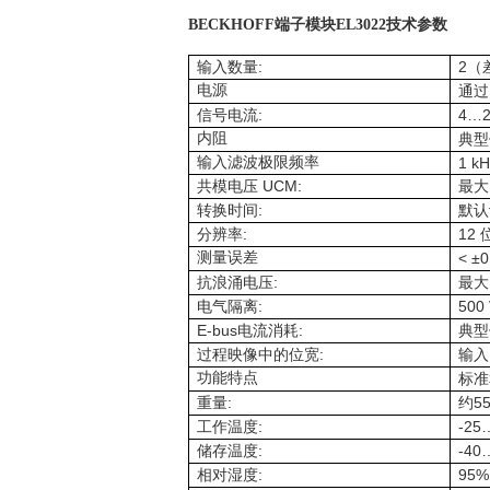
BECKHOFF端子模块EL3022
技术参数
:
2
输入数量
（
电源
通过
:
4…2
信号电流
内阻
典型
输入滤波极限频率
1 kH
UCM:
共模电压
最大
:
转换时间
默认
:
12
分辨率
测量误差
< ±
:
抗浪涌电压
最大
:
500
电气隔离
E-bus
:
电流消耗
典型
:
过程映像中的位宽
输入
功能特点
标准
:
5
重量
约
:
-25
工作温度
:
-40
储存温度
:
95%
相对湿度