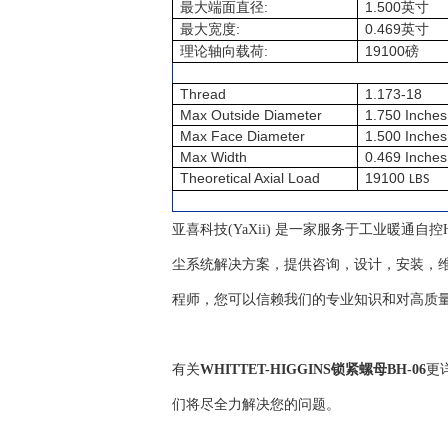
:
1.500
最大端面直径
英寸
:
0.469
最大宽度
英寸
:
19100
理论轴向载荷
磅
Thread
1.173-18
Max Outside Diameter
1.750 Inches
Max Face Diameter
1.500 Inches
Max Width
0.469 Inches
Theoretical Axial Load
19100
LBS
亚喜科技(YaXii) 是一家服务于工业暖通
尘系统解决方案，提供咨询，设计，安装，维
程师，您可以信赖我们的专业知识和对高质
有关
WHITTET-HIGGINS锁紧螺母BH-06
更
们将尽全力解决您的问题。