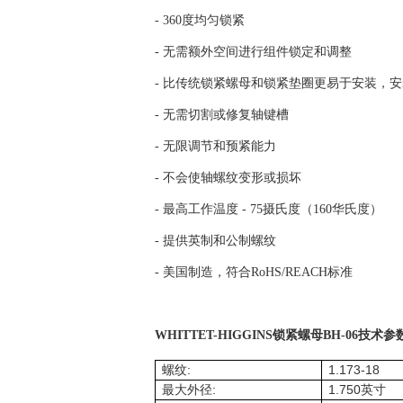
- 360度均匀锁紧
- 无需额外空间进行组件锁定和调整
- 比传统锁紧螺母和锁紧垫圈更易于安装，
- 无需切割或修复轴键槽
- 无限调节和预紧能力
- 不会使轴螺纹变形或损坏
- 最高工作温度 - 75摄氏度（160华氏度）
- 提供英制和公制螺纹
- 美国制造，符合RoHS/REACH标准
WHITTET-HIGGINS锁紧螺母BH-06技术参
:
1.173-18
螺纹
:
1.750
最大外径
英寸