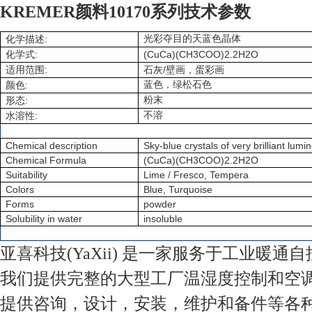
KREMER颜料10170系列
技术参数
:
光彩夺目的天蓝色晶体
化学描述
:
(CuCa)(CH3COO)2.2H2O
化学式
:
/
适用范围
石灰
壁画，蛋彩画
:
蓝色，绿松石色
颜色
:
粉末
形态
:
不溶
水溶性
Chemical description
Sky-blue crystals of very brilliant lumin
Chemical Formula
(CuCa)(CH3COO)2.2H2O
Suitability
Lime / Fresco, Tempera
Colors
Blue, Turquoise
Forms
powder
Solubility in water
insoluble
亚喜科技(YaXii) 是一家服务于工业暖通
我们提供完整的大型工厂温湿度控制和空
提供咨询，设计，安装，维护和备件等各