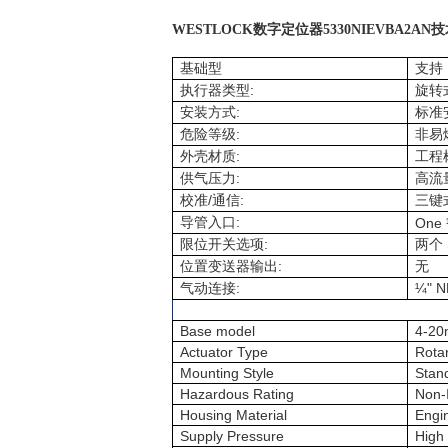
WESTLOCK
数字定位器
5330NIEVBA2AN
技
基础型
支持
:
执行器类型
旋转
:
安装方式
标准
:
危险等级
非易
:
外壳材质
工程
:
供气压力
高流
/
:
校准
通信
三键
:
导管入口
One 
:
限位开关选项
两个
:
位置变送器输出
无
:
¼" N
气动连接
Base model
4-20
Actuator Type
Rota
Mounting Style
Stan
Hazardous Rating
Non-
Housing Material
Engi
Supply Pressure
High 