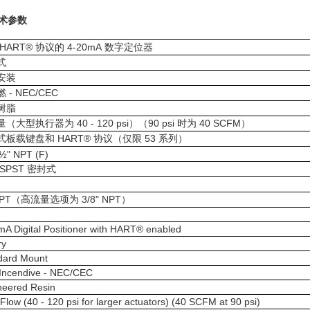
术参数
HART®
4-20mA
协议的
数字定位器
式
安装
- NEC/CEC
燃
树脂
40 - 120 psi
90 psi
40 SCFM
量（大型执行器为
）（
时为
）
HART®
53
式板载键盘和
协议（仅限
系列）
½" NPT (F)
SPST
密封式
PT
3/8" NPT
（高流量选项为
）
mA Digital Positioner with HART® enabled
ry
dard Mount
Incendive - NEC/CEC
neered Resin
Flow (40 - 120 psi for larger actuators) (40 SCFM at 90 psi)