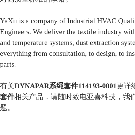
YaXii is a company of Industrial HVAC Quali
Engineers. We deliver the textile industry wi
and temperature systems, dust extraction syst
everything from consultation, to design, to ins
parts.
有关
DYNAPAR系绳套件114193-0001
更详
套件
相关产品，请随时致电亚喜科技，我
题。