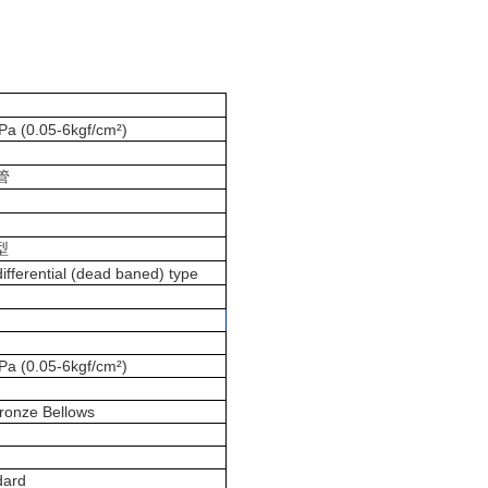
Pa (0.05-6kgf/cm²)
管
型
differential (dead baned) type
Pa (0.05-6kgf/cm²)
ronze Bellows
dard