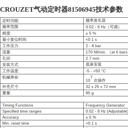
CROUZET气动定时器81506945技术参数
:
频率发生器
定时功能
频率范围
0.02 - 8 Hz
（可调）
:
± 5 %
精度
:
<0.1 s
最小复位时间
:
2 - 8 bar
工作压力
:
170 Nl/min.
at 6 bars
流量
（
:
2.7 mm
孔径
:
底座安装
安装方式
:
-5 - +50 °C
工作温度
:
7
机械寿命
10
次操作
:
32 x 25 x 72 mm
外壳尺寸
:
85 g
重量
Timing Functions
Frequency Generator
Specified time ranges
0.02 - 8 Hz (Adjustable
Accuracy
± 5 %
Min. reset time
<0.1 s