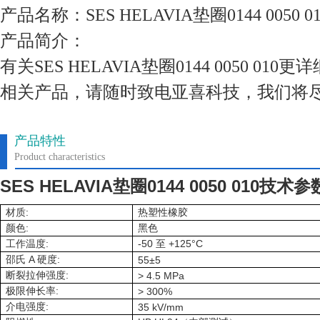
产品名称：SES HELAVIA垫圈0144 0050 01
产品简介：
有关SES HELAVIA垫圈0144 0050 0
相关产品，请随时致电亚喜科技，我们将
产品特性
Product characteristics
SES HELAVIA垫圈0144 0050 010
技术参
:
材质
热塑性橡胶
:
颜色
黑色
:
-50
+125°C
工作温度
至
A
:
邵氏
硬度
55±5
:
断裂拉伸强度
> 4.5 MPa
:
极限伸长率
> 300%
:
介电强度
35 kV/mm