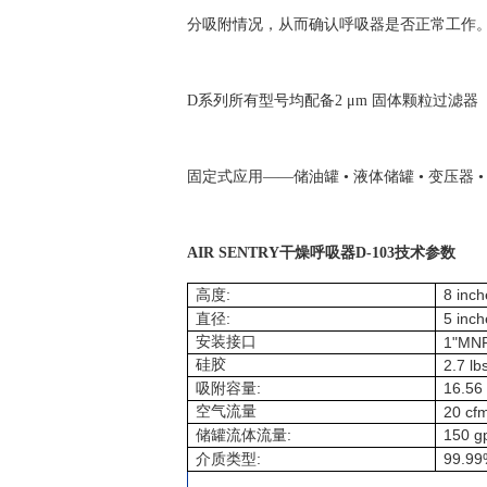
分吸附情况，从而确认呼吸器是否正常工作
D系列所有型号均配备2 μm 固体颗粒过滤器
固定式应用——储油罐 • 液体储罐 • 变压器 • 
AIR SENTRY干燥呼吸器D-103技术参数
:
8 inch
高度
:
5 inch
直径
安装接口
1"MN
硅胶
2.7 lb
:
16.56 
吸附容量
空气流量
20 cf
:
150 g
储罐流体流量
:
99.99
介质类型