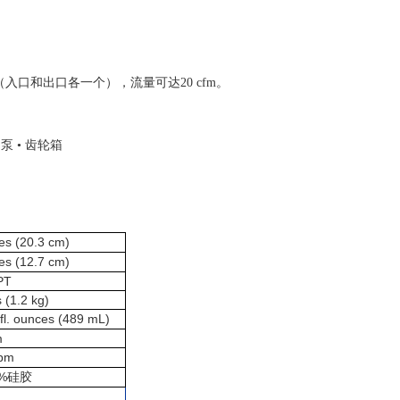
。
（入口和出口各一个），流量可达20 cfm。
泵 • 齿轮箱
es (20.3 cm)
es (12.7 cm)
PT
s (1.2 kg)
fl. ounces (489 mL)
m
pm
%
硅胶