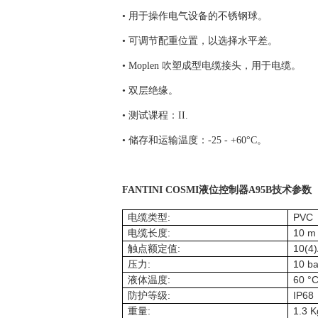
• 用于操作电气设备的不锈钢球。
• 可调节配重位置，以选择水平差。
• Moplen 吹塑成型电缆接头，用于电缆。
• 双层绝缘。
• 测试课程：II.
• 储存和运输温度：-25 - +60°C。
FANTINI COSMI液位控制器A95B技术参数
:
PVC
电缆类型
:
10 m
电缆长度
:
10(4
触点额定值
:
10 ba
压力
:
60 °
液体温度
:
IP68
防护等级
:
1.3 K
重量