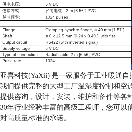
:
5 V DC
供电电压
:
2 m [6.56"] PVC
连接方式
径向电缆，
:
1024 pulses
脉冲频率
Flange
Clamping-synchro flange, ø 40 mm [1.57“]
Shaft
ø 6 x 12.5 mm [0.24 x 0.49“], with flat
Output circuit
RS422 (with inverted signal)
Supply voltage
5 V DC
Type of connection
Radial cable, 2 m [6.56‘] PVC
Pulse rate
1024
亚喜科技(YaXii) 是一家服务于工业暖通
我们提供完整的大型工厂温湿度控制和空
提供咨询，设计，安装，维护和备件等各
30年行业经验丰富的高级工程师，您可以
对高质量标准的承诺。