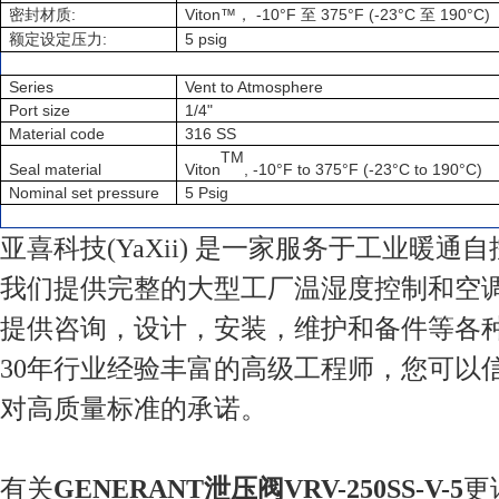
:
Viton™
-10°F
375°F (-23°C
190°C)
密封材质
，
至
至
:
5 psig
额定设定压力
Series
Vent to Atmosphere
Port size
1/4"
Material code
316 SS
TM
Viton
, -10°F to 375°F (-23°C to 190°C)
Seal material
Nominal set pressure
5 Psig
亚喜科技(YaXii) 是一家服务于工业暖通
我们提供完整的大型工厂温湿度控制和空
提供咨询，设计，安装，维护和备件等各
30年行业经验丰富的高级工程师，您可以
对高质量标准的承诺。
有关
GENERANT泄压阀VRV-250SS-V-5
更