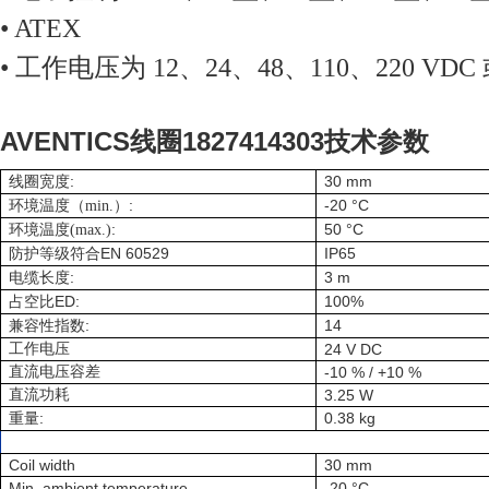
• ATEX
• 工作电压为 12、24、48、110、220 VDC 或
AVENTICS
线圈
1827414303
技术参数
:
30 mm
线圈宽度
:
-20 °C
环境温度（min.）
:
50 °C
环境温度(max.)
EN 60529
IP65
防护等级符合
:
3 m
电缆长度
ED:
100%
占空比
:
14
兼容性指数
工作电压
24 V DC
直流电压容差
-10 % / +10 %
直流功耗
3.25 W
:
0.38 kg
重量
Coil width
30 mm
Min. ambient temperature
-20 °C