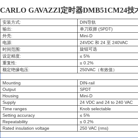
CARLO GAVAZZI定时器DMB51CM24
:
DIN
安装方式
导轨
:
(SPDT)
输出
单刀双掷
:
Mini-D
外壳
:
24VDC
24
240VAC
电源
和
至
:
旋钮可选
时间范围
:
≤ 5%
设定精度
:
≤ 0.2%
重复性
:
250VAC
额定绝缘电压
（有效值）
Mounting
DIN-rail
Output
SPDT
Housing
Mini-D
Supply
24 VDC and 24 to 240 VAC
Time ranges
Knob selectable
Setting accuracy
≤ 5%
Repeatability
≤ 0.2%
Rated insulation voltage
250 VAC (rms)