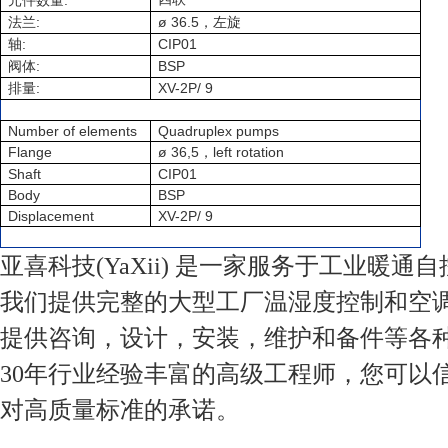
:
元件数量
:
ø 36.5
法兰
，左旋
:
CIP01
轴
:
BSP
阀体
:
XV-2P/ 9
排量
Number of elements
Quadruplex pumps
Flange
ø 36,5
left rotation
，
Shaft
CIP01
Body
BSP
Displacement
XV-2P/ 9
亚喜科技(YaXii) 是一家服务于工业暖通
我们提供完整的大型工厂温湿度控制和空
提供咨询，设计，安装，维护和备件等各
30年行业经验丰富的高级工程师，您可以
对高质量标准的承诺。