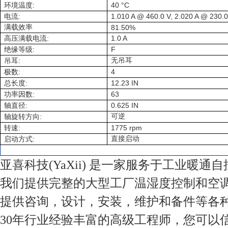
:
40 °C
环境温度
:
1.010 A @ 460.0 V, 2.020 A @ 230.0
电流
满载效率
81.50%
:
1.0 A
高压满载电流
:
F
绝缘等级
:
无吊耳
吊耳
:
4
极数
:
12.23 IN
总长度
:
63
功率因数
:
0.625 IN
轴直径
:
可逆
轴旋转方向
:
1775 rpm
转速
:
直接启动
启动方式
亚喜科技(YaXii) 是一家服务于工业暖通
我们提供完整的大型工厂温湿度控制和空
提供咨询，设计，安装，维护和备件等各
30年行业经验丰富的高级工程师，您可以