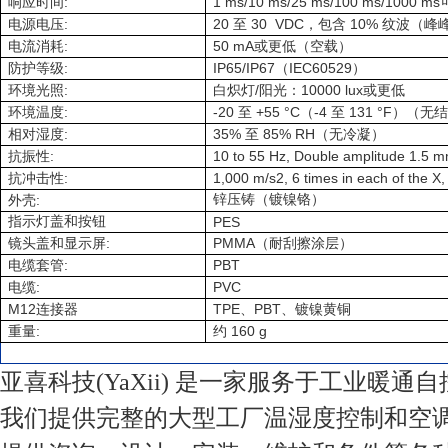
:
1 ms/10 ms/25 ms/100 ms/1000 ms
响应时间
:
20
30 VDC
10%
电源电压
至
，包含
纹波（峰
:
50 mA
电流消耗
或更低（空载）
:
IP65/IP67
IEC60529
防护等级
（
）
:
/
10000 lux
环境光照
白炽灯
阳光：
或更低
:
-20
+55 °C
-4
131 °F
环境温度
至
（
至
）（无结
:
35%
85% RH
相对湿度
至
（无冷凝）
:
10 to 55 Hz, Double amplitude 1.5 mm 
抗振性
:
1,000 m/s2, 6 times in each of the X,
抗冲击性
:
锌压铸（镀镍铬）
外壳
指示灯盖和按钮
PES
:
PMMA
镜头盖和显示屏
（耐刮擦涂层）
:
PBT
电缆套管
:
PVC
电缆
M12
TPE
PBT
连接器
、
、镀镍黄铜
:
160 g
重量
约
亚喜科技(YaXii) 是一家服务于工业暖通
我们提供完整的大型工厂温湿度控制和空