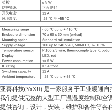
:
功耗
≤ 5 W
:
IP54
防护等级
正面
:
开关电流
12 A
:
-25 °C
+55 °C
环境温度
至
Measuring range
- 60 °C up to + 410 °C
Enclosure dimension
70 x 60 x 30 mm (wxhxd)
Mounting option
Standard rail installation
Supply voltage
100 up to 240 V AC, 50/60 Hz, +/- 10 %
Temperature sensor
Pt100 2/3 wire, thermocouple type K, optiona
Display
LED, red
Power consumption
<= 5 W
IP rating
IP54 front
Switching capacity
12 A
Ambient temperature
- 25 °C up to + 55 °C
亚喜科技(YaXii) 是一家服务于工业暖通
我们提供完整的大型工厂温湿度控制和空
提供咨询，设计，安装，维护和备件等各