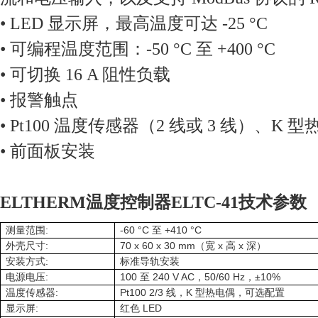
• LED 显示屏，最高温度可达 -25 °C
• 可编程温度范围：-50 °C 至 +400 °C
• 可切换 16 A 阻性负载
• 报警触点
• Pt100 温度传感器（2 线或 3 线）、K
• 前面板安装
ELTHERM温度控制器ELTC-41技术参数
:
-60 °C
+410 °C
测量范围
至
:
70 x 60 x 30 mm
x
x
外壳尺寸
（宽
高
深）
:
安装方式
标准导轨安装
:
100
240 V AC
50/60 Hz
±10%
电源电压
至
，
，
:
Pt100 2/3
K
温度传感器
线，
型热电偶，可选配置
:
LED
显示屏
红色