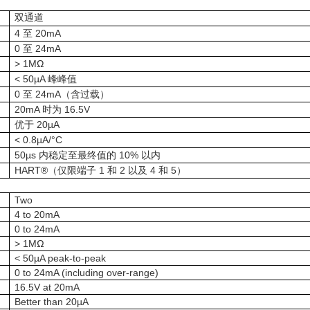
双通道
4
20mA
至
0
24mA
至
> 1MΩ
< 50µA
峰峰值
0
24mA
至
（含过载）
20mA
16.5V
时为
20µA
优于
< 0.8µA/°C
50µs
10%
内稳定至最终值的
以内
HART®
1
2
4
5
（仅限端子
和
以及
和
）
Two
4 to 20mA
0 to 24mA
> 1MΩ
< 50µA peak-to-peak
0 to 24mA (including over-range)
16.5V at 20mA
Better than 20µA