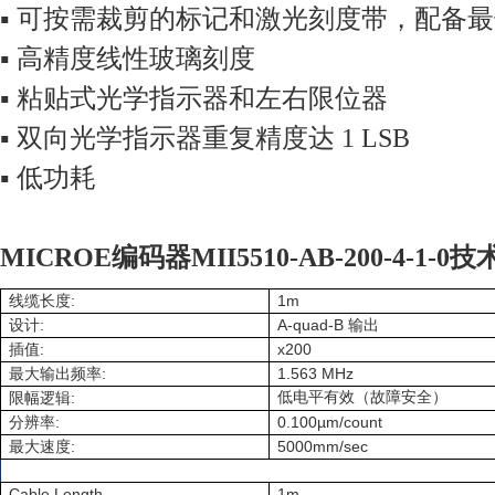
▪ 可按需裁剪的标记和激光刻度带，配备最长
▪ 高精度线性玻璃刻度
▪ 粘贴式光学指示器和左右限位器
▪ 双向光学指示器重复精度达 1 LSB
▪ 低功耗
MICROE编码器MII5510-AB-200-4-1-0
:
1m
线缆长度
:
A-quad-B
设计
输出
:
x200
插值
:
1.563 MHz
最大输出频率
:
低电平有效（故障安全）
限幅逻辑
:
0.100µm/count
分辨率
:
5000mm/sec
最大速度
Cable Length
1m