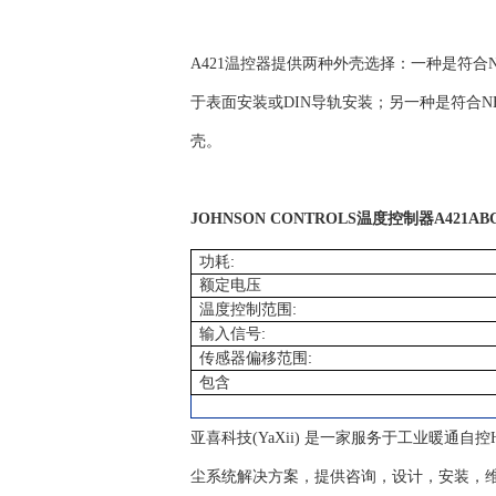
A421温控器提供两种外壳选择：一种是符合N
于表面安装或DIN导轨安装；另一种是符合NE
壳。
JOHNSON CONTROLS温度控制器A421AB
:
功耗
额定电压
:
温度控制范围
:
输入信号
:
传感器偏移范围
包含
亚喜科技(YaXii) 是一家服务于工业暖通
尘系统解决方案，提供咨询，设计，安装，维