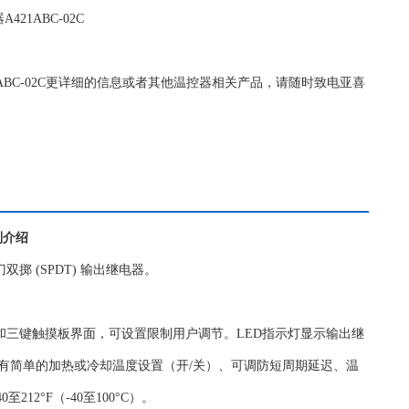
421ABC-02C
421ABC-02C更详细的信息或者其他温控器相关产品，请随时致电亚喜
列
介绍
掷 (SPDT) 输出继电器。
屏和三键触摸板界面，可设置限制用户调节。LED指示灯显示输出继
具有简单的加热或冷却温度设置（开/关）、可调防短周期延迟、温
12°F（-40至100°C）。