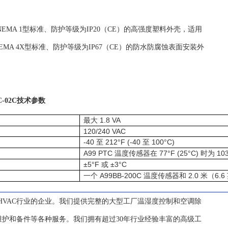
EMA 1型标准、防护等级为IP20（CE）的高强度塑料外壳，适用
MA 4X型标准、防护等级为IP67（CE）的防水防腐蚀表面安装外
C-02C技术参数
1.8 VA
最大
120/240 VAC
-40
212°F (-40
100°C)
至
至
A99 PTC
77°F (25°C)
103
温度传感器在
时为
±5°F
±3°C
或
A99BB-200C
2.0
6.6
一个
温度传感器和
米（
自控HVAC行业的企业。我们提供完整的大型工厂温湿度控制和空调除
护和备件等各种服务。我们拥有超过30年行业经验丰富的高级工