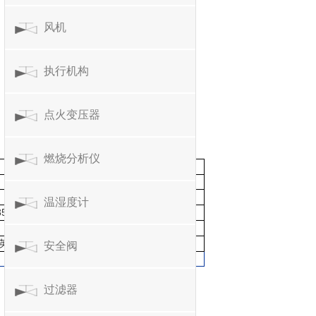
风机
执行机构
点火变压器
燃烧分析仪
温湿度计
5 Ω
英尺）电缆
安全阀
过滤器