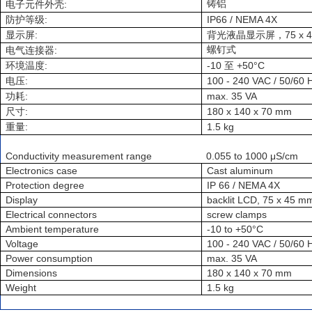
:
铸铝
电子元件外壳
:
IP66 / NEMA 4X
防护等级
:
75 x 
显示屏
背光液晶显示屏，
:
螺钉式
电气连接器
:
-10
+50°C
环境温度
至
:
100 - 240 VAC / 50/60 
电压
:
max. 35 VA
功耗
:
180 x 140 x 70 mm
尺寸
:
1.5 kg
重量
Conductivity measurement range
0.055 to 1000 μS/cm
Electronics case
Cast aluminum
Protection degree
IP 66 / NEMA 4X
Display
backlit LCD, 75 x 45 m
Electrical connectors
screw clamps
Ambient temperature
-10 to +50°C
Voltage
100 - 240 VAC / 50/60 
Power consumption
max. 35 VA
Dimensions
180 x 140 x 70 mm
Weight
1.5 kg