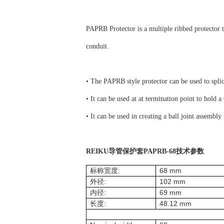
PAPRB Protector is a multiple ribbed protector 
conduit.
• The PAPRB style protector can be used to splic
• It can be used at at termination point to hold 
• It can be used in creating a ball joint assembly
REIKU导管保护套PAPRB-68技术参数
:
68 mm
标称宽度
:
102 mm
外径
:
69 mm
内径
:
48.12 mm
长度