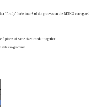
that “firmly" locks into 6 of the grooves on the REIKU corrugated
e 2 pieces of same sized conduit together.
a Cablestar/grommet.