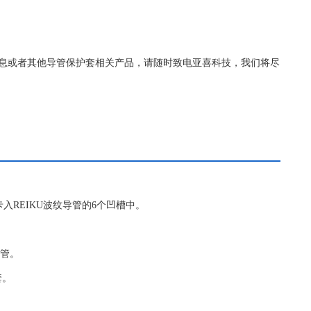
详细的信息或者其他导管保护套相关产品，请随时致电亚喜科技，我们将尽
入REIKU波纹导管的6个凹槽中。
导管。
套。