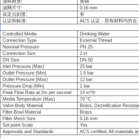
:
滤杯材质
黄铜
:
0.16 mm
滤网尺寸
:
设定点刻度
有
:
ACS
认证和标准
认证，所有材料均符合
Controlled Media
Drinking Water
Connection Type
External Thread
Nominal Pressure
PN 25
Connection Size
2 in
DN Size
DN 50
Inlet Pressure (Max)
25 bar
Outlet Pressure (Min)
1.5 bar
Outlet Pressure (Max)
12 bar
Pressure Drop (Min)
1 bar
Peak Flow Rate at 2m per second
14 m³/h
Media Temperature (Max)
70 °C
Valve Body Material
Brass, Dezinification Resista
Filter Bowl Material
Brass
Filter Mesh Size
0.16 mm
Set point Scale
Yes
Approvals and Standards
ACS certified, All materials