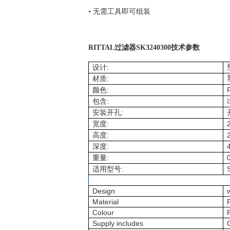
• 无需工具即可组装
RITTAL过滤器SK3240300技术参数
:
设计
:
材质
:
颜色
:
包含
:
安装开孔
:
宽度
:
高度
:
深度
:
重量
:
适用型号
Design
Material
P
Colour
Supply includes
O