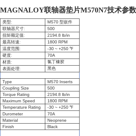
MAGNALOY联轴器垫片M570N7技术参
:
M570
类型
型嵌件
:
500
联轴器尺寸
:
2194.8 lb/in
扭矩额定值
:
1800 RPM
最高转速
:
-30 ~ +250
温度范围
℉
:
70A
硬度
:
氯丁橡胶
材质
:
黑色
表面处理
Type
M570 Inserts
Coupling Size
500
Torque Rating
2194.8 lb/in
Maximum Speed
1800 RPM
Temperature Rating
-30 ~ +250
℉
Durometer
70A
Material
Neoprene
Finish
Black