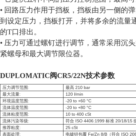
• 回路压力作用于挡板，挡板由另一侧的
到设定压力，挡板打开，并将多余的流量
的T口排出。
• 压力可通过螺钉进行调节，通常采用沉
紧螺母和最大调节限位器。
DUPLOMATIC阀CR5/22N
技术参数
:
210 bar
压力调节范围
最高
:
120 l/min
最大流量
:
-20 to +60 °C
环境温度范围
:
-20 to +80 °C
流体温度范围
:
10 to 400 cSt
流体粘度范围
:
ISO 4406:1999
20/18/15
流体污染等级
符合
标准
:
25 cSt
推荐粘度
:
Fe/Zn 8/B
ISO 20
表面处理
电镀锌包覆
（符合