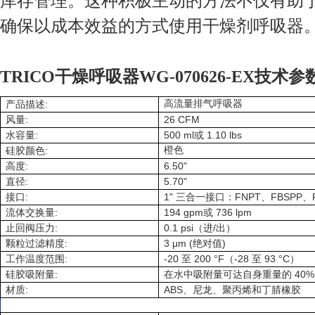
库存管理。这种积极主动的方法不仅有助
确保以成本效益的方式使用干燥剂呼吸器
TRICO干燥呼吸器WG-070626-EX技术参
:
高流量排气呼吸器
产品描述
:
26 CFM
风量
:
500 ml
1.10 lbs
水容量
或
:
橙色
硅胶颜色
:
6.50"
高度
:
5.70"
直径
:
1"
FNPT
FBSPP
接口
三合一接口：
、
、
:
194 gpm
736 lpm
流体交换量
或
:
0.1 psi
/
止回阀压力
（进
出）
:
3 μm (
)
颗粒过滤精度
绝对值
:
-20
200 °F
-28
93 °C
工作温度范围
至
（
至
）
:
40%
硅胶吸附量
在水中吸附量可达自身重量的
:
ABS
材质
、尼龙、聚丙烯和丁腈橡胶