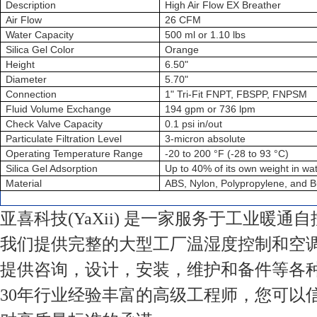
Description
High Air Flow EX Breather
Air Flow
26 CFM
Water Capacity
500 ml or 1.10 lbs
Silica Gel Color
Orange
Height
6.50"
Diameter
5.70"
Connection
1" Tri-Fit FNPT, FBSPP, FNPSM
Fluid Volume Exchange
194 gpm or 736 lpm
Check Valve Capacity
0.1 psi in/out
Particulate Filtration Level
3-micron absolute
Operating Temperature Range
-20 to 200 °F (-28 to 93 °C)
Silica Gel Adsorption
Up to 40% of its own weight in wa
Material
ABS, Nylon, Polypropylene, and 
亚喜科技(YaXii) 是一家服务于工业暖通
我们提供完整的大型工厂温湿度控制和空
提供咨询，设计，安装，维护和备件等各
30年行业经验丰富的高级工程师，您可以