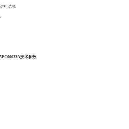
号进行选择
择
105EC00033A技术参数