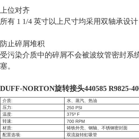
上位对齐
所有 1 1/4 英寸以上尺寸均采用双轴承
防止碎屑堆积
受污染介质中的碎屑不会被波纹管密封系
塞。
DUFF-NORTON旋转接头440585 R9825-
:
介质
水、蒸汽、热油
:
压力
250 PSI
:
375º F
温度
:
转速
700 RPM
:
材质
铸铁外壳、钢轴、不锈钢密封面
:
配置选项
双流旋转虹吸管